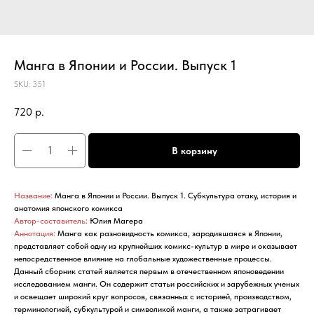
Манга в Японии и России. Выпуск 1
SKU:
351
720
р.
В корзину
Название:
Манга в Японии и России. Выпуск 1. Субкультура отаку, история и
анатомия японского комикса
Автор-составитель:
Юлия Магера
Аннотация:
Манга как разновидность комикса, зародившаяся в Японии,
представляет собой одну из крупнейших комикс-культур в мире и оказывает
непосредственное влияние на глобальные художественные процессы.
Данный сборник статей является первым в отечественном японоведении
исследованием манги. Он содержит статьи российских и зарубежных ученых
и освещает широкий круг вопросов, связанных с историей, производством,
терминологией, субкультурой и символикой манги, а также затрагивает