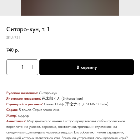
Ситаро-кун, т. 1
SKU:
731
740
р.
В корзину
Русское название:
Ситаро-кун
Японское название:
死太郎くん (Shitarou-kun)
Сценарий и рисунок:
Сенно Найф (千之ナイフ; SENNO Knife)
Серия:
5 томов. Серия закончена.
Жанр:
хоррор
Аннотация:
Мир демона по имени Ситаро представляет собой гротескное
переплетение ужасов, сарказма, фантастики, трагедии и глумления над
священными для каждого человека вещами. Его забавляют чужие страдания,
причиной которых является он сам. Зачем он устраивает свои кровавые игры?