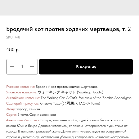
Бродячий кот против ходячих мертвецов, т. 2
SKU:
748
480
р.
В корзину
Русское название:
Бродячий кот против ходячих мертвецов
Японское название:
ウォーキング キャット (Vookingu Kyatto)
Английское название:
The Walking Cat. A Cat’s-Eye-View of the Zombie Apocalypse
Сценарий и рисунок:
Китаока Томо (北岡朋; KITAOKA Tomo)
Жанр:
хоррор, сэйнэн
Серия:
3 тома. Серия закончена
Аннотация 2-го тома:
В мире, кишащем зомби, судьба свела белого кота по
имени Юки с Яхиро Дзином, человеком, спасшем четвероногого пушистика от
голода. В поисках пропавшей жены Дзина они путешествуют по разрушенной
стране и узнают о существовании убежища, которое все называют «островом».