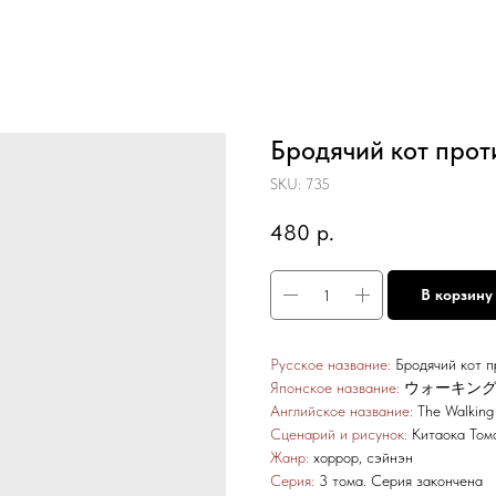
Бродячий кот проти
SKU:
735
480
р.
В корзину
Русское название:
Бродячий кот п
Японское название:
ウォーキング キャッ
Английское название:
The Walking
Сценарий и рисунок:
Китаока То
Жанр:
хоррор, сэйнэн
Серия:
3 тома. Серия закончена