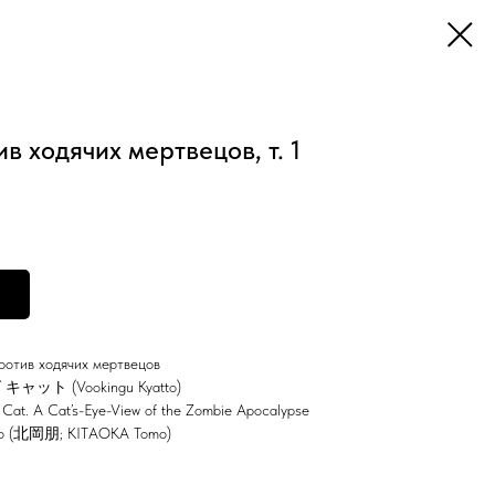
в ходячих мертвецов, т. 1
ротив ходячих мертвецов
ト (Vookingu Kyatto)
 Cat. A Cat’s-Eye-View of the Zombie Apocalypse
мо (北岡朋; KITAOKA Tomo)