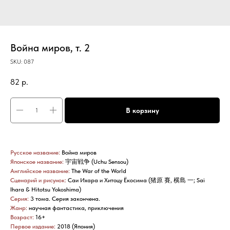
Война миров, т. 2
SKU:
087
82
р.
В корзину
Русское название:
Война миров
Японское название:
宇宙戦争 (Uchu Sensou)
Английское название:
The War of the World
Сценарий и рисунок:
Саи Ихара и Хитоцу Ёкосима (猪原 賽, 横島 一; Sai
Ihara & Hitotsu Yokoshima)
Серия:
3 тома. Серия закончена.
Жанр:
научная фантастика, приключения
Возраст:
16+
Первое издание:
2018 (Япония)