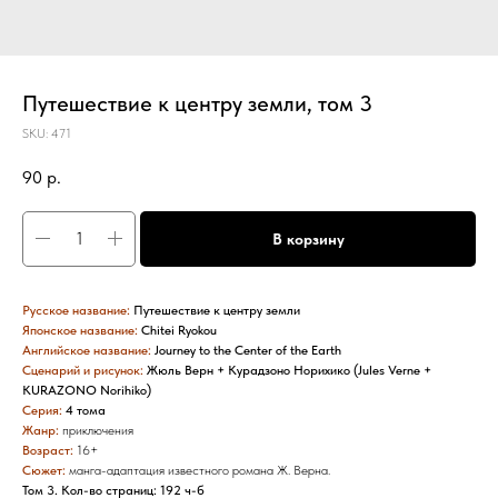
Путешествие к центру земли, том 3
SKU:
471
90
р.
В корзину
Русское название:
Путешествие к центру земли
Японское название:
Chitei Ryokou
Английское название:
Journey to the Center of the Earth
Сценарий и рисунок:
Жюль Верн + Курадзоно Норихико (Jules Verne +
KURAZONO Norihiko)
Серия:
4 тома
Жанр:
приключения
Возраст:
16+
Сюжет:
манга-адаптация известного романа Ж. Верна.
Том 3. Кол-во страниц: 192 ч-б