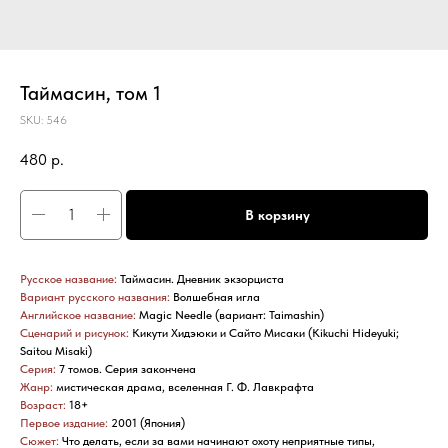
Таймасин, том 1
SKU:
546
480
р.
В корзину
Русское название:
Таймасин. Дневник экзорциста
Вариант русского названия:
Волшебная игла
Английское название:
Magic Needle (вариант: Taimashin)
Сценарий и рисунок:
Кикути Хидэюки и Сайто Мисаки (Kikuchi Hideyuki;
Saitou Misaki)
Серия:
7 томов. Серия закончена
Жанр:
мистическая драма, вселенная Г. Ф. Лавкрафта
Возраст:
18+
Первое издание:
2001 (Япония)
Сюжет:
Что делать, если за вами начинают охоту неприятные типы,