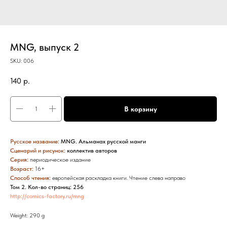
MNG, выпуск 2
SKU:
006
140
р.
В корзину
Русское название:
MNG. Альманах русской манги
Сценарий и рисунок:
коллектив авторов
Серия:
периодическое издание
Возраст:
16+
Способ чтения:
европейская раскладка книги. Чтение слева направо
Том 2. Кол-во страниц: 256
http://comics-factory.ru/mng
Weight: 290 g