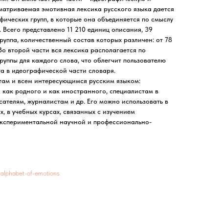
матриваемая эмотивная лексика русского языка дается
фических групп, в которые она объединяется по смыслу
 Всего представлено 11 210 единиц описания, 39
руппа, количественный состав которых различен: от 78
 Во второй части вся лексика располагается по
руппы для каждого слова, что облегчит пользователю
та в идеографической части словаря.
там и всем интересующимся русским языком:
 как родного и как иностранного, специалистам в
сателям, журналистам и др. Его можно использовать в
, в учебных курсах, связанных с изучением
 экспериментальной научной и профессионально-
o-alphabet-of-emotions