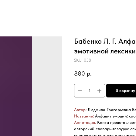
Бабенко Л. Г. Алф
эмотивной лексики
SKU:
058
880
р.
В корзину
Автор:
Людмила Григорьевна Б
Название:
Алфавит эмоций: сло
Аннотация:
Книга представляет
авторский словарь-тезаурус с
параметрах картину мира эмоци