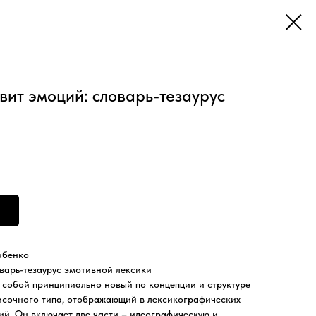
авит эмоций: словарь-тезаурус
абенко
варь-тезаурус эмотивной лексики
 собой принципиально новый по концепции и структуре
писочного типа, отображающий в лексикографических
й. Он включает две части – идеографическую и