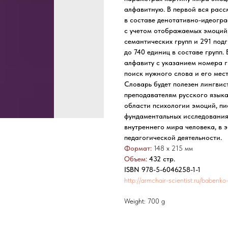
алфавитную. В первой вся расс
в составе денотативно-идеогра
с учетом отображаемых эмоций.
семантических групп и 291 подг
до 740 единиц в составе групп.
алфавиту с указанием номера г
поиск нужного слова и его мес
Словарь будет полезен лингвис
преподавателям русского языка
области психологии эмоций, пи
фундаментальных исследованиях
внутреннего мира человека, в
педагогической деятельности.
Формат:
148 х 215 мм
Объем:
432 стр.
ISBN 978-5-6046258-1-1
http://armchair-scientist.ru/babenk
Weight: 700 g