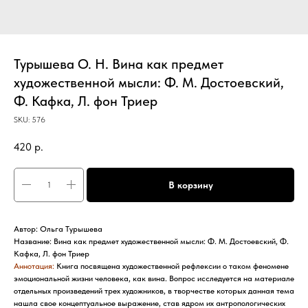
Турышева О. Н. Вина как предмет
художественной мысли: Ф. М. Достоевский,
Ф. Кафка, Л. фон Триер
SKU:
576
420
р.
В корзину
Автор: Ольга Турышева
Название: Вина как предмет художественной мысли: Ф. М. Достоевский, Ф.
Кафка, Л. фон Триер
Аннотация:
Книга посвящена художественной рефлексии о таком феномене
эмоциональной жизни человека, как вина. Вопрос исследуется на материале
отдельных произведений трех художников, в творчестве которых данная тема
нашла свое концептуальное выражение, став ядром их антропологических