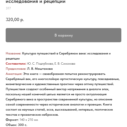
исследования и рецепции
317
320,00
р.
В корзину
Название:
Культура путешествий в Серебряном веке: исследования и
рецепции
Составители:
Ю. С. Подлубнова, Е. В. Симонова
Предисловие:
Л. В. Маштакова
Аннотация:
Эта книга — своеобразная попытка реконструировать
Серебряный век, его многослойную артистическую культуру, повседневные,
жизнетворческие и художественные практики через оптику путешествий.
Путешествия создают особенный вектор напряжения в диалоге эпох,
поскольку нашей конечной целью является не просто актуализация
Серебряного века в пространстве современной культуры, но описание
самой современности через исторические аналогии и проекции. Книга
состоит из научных статей, эссе, высказываний, интервью, поэтических
текстов и прозаических набросков.
Формат:
140 х 210 мм
Объем: 300 с.