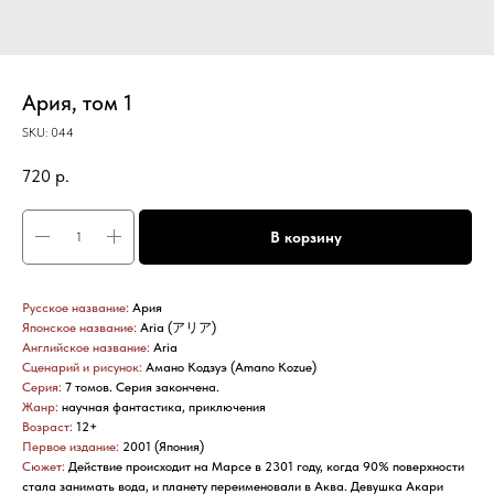
Ария, том 1
SKU:
044
720
р.
В корзину
Русское название:
Ария
Японское название:
Aria (アリア)
Английское название:
Aria
Сценарий и рисунок:
Амано Кодзуэ (Amano Kozue)
Серия:
7 томов. Серия закончена.
Жанр:
научная фантастика, приключения
Возраст:
12+
Первое издание:
2001 (Япония)
Сюжет:
Действие происходит на Марсе в 2301 году, когда 90% поверхности
стала занимать вода, и планету переименовали в Аква. Девушка Акари